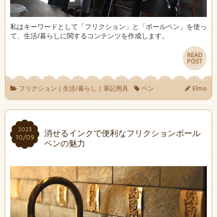
私はキーワードとして「フリクション」と「ボールペン」を使っ
て、生活/暮らしに関するコンテンツを作成します。
READ
READ
POST
POST
フリクション
|
生活/暮らし
|
筆記用具
ペン
Elmo
2023
2023
消せるインクで便利なフリクションボール
10/09
10/09
ペンの魅力