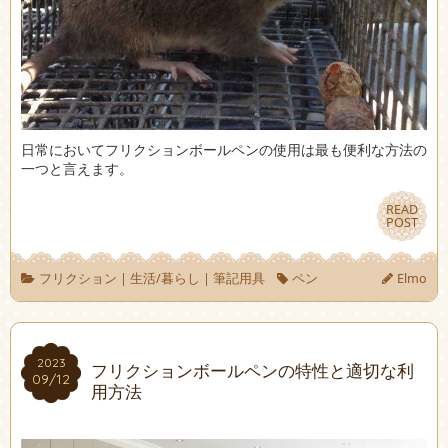
日常においてフリクションボールペンの使用は最も便利な方法の
一つと言えます。
READ
READ
POST
POST
フリクション
|
生活/暮らし
|
筆記用具
ペン
Elmo
2023
2023
フリクションボールペンの特性と適切な利
09/12
09/12
用方法