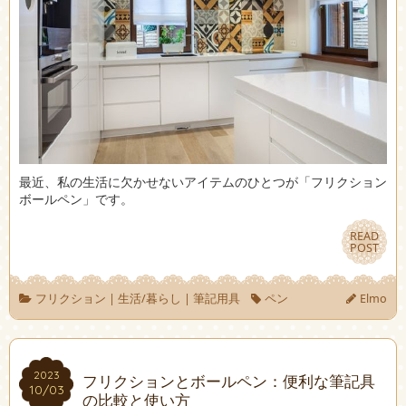
最近、私の生活に欠かせないアイテムのひとつが「フリクション
ボールペン」です。
READ
READ
POST
POST
フリクション
|
生活/暮らし
|
筆記用具
ペン
Elmo
2023
2023
フリクションとボールペン：便利な筆記具
10/03
10/03
の比較と使い方