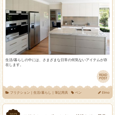
生活/暮らしの中には、さまざまな日常の何気ないアイテムが存
在します。
READ
READ
POST
POST
フリクション
|
生活/暮らし
|
筆記用具
ペン
Elmo
2023
2023