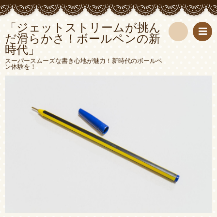
「ジェットストリームが挑ん
だ滑らかさ！ボールペンの新
時代」
検
スーパースムーズな書き心地が魅力！新時代のボールペ
ン体験を！
索