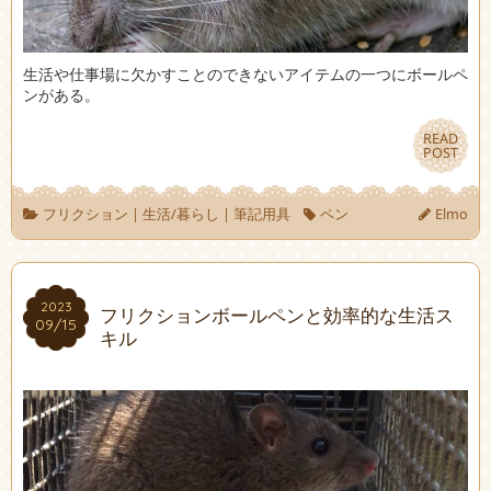
生活や仕事場に欠かすことのできないアイテムの一つにボールペ
ンがある。
READ
READ
POST
POST
フリクション
|
生活/暮らし
|
筆記用具
ペン
Elmo
2023
2023
フリクションボールペンと効率的な生活ス
09/15
09/15
キル