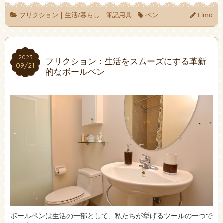
フリクション
|
生活/暮らし
|
筆記用具
ペン
Elmo
2023
2023
フリクション：生活をスムーズにする革新
09/21
09/21
的なボールペン
ボールペンは生活の一部として、私たちが挙げるツールの一つで