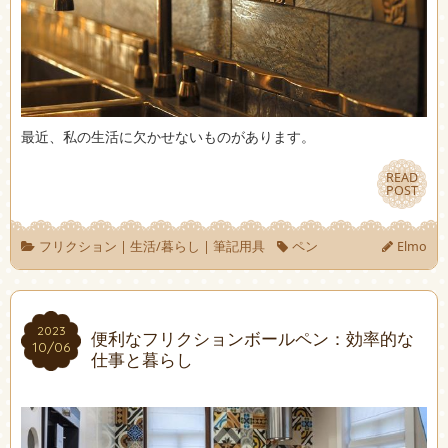
最近、私の生活に欠かせないものがあります。
READ
READ
POST
POST
フリクション
|
生活/暮らし
|
筆記用具
ペン
Elmo
2023
2023
便利なフリクションボールペン：効率的な
10/06
10/06
仕事と暮らし