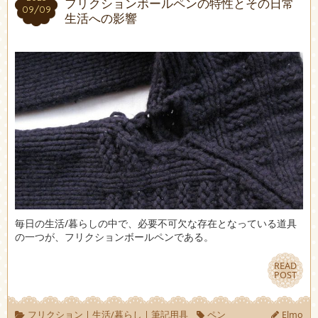
フリクションボールペンの特性とその日常
09/09
09/09
生活への影響
毎日の生活/暮らしの中で、必要不可欠な存在となっている道具
の一つが、フリクションボールペンである。
READ
READ
POST
POST
フリクション
|
生活/暮らし
|
筆記用具
ペン
Elmo