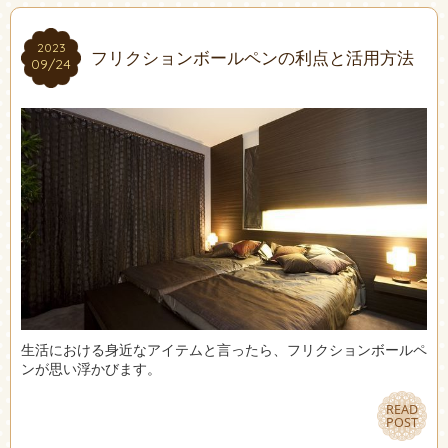
2023
2023
フリクションボールペンの利点と活用方法
09/24
09/24
生活における身近なアイテムと言ったら、フリクションボールペ
ンが思い浮かびます。
READ
READ
POST
POST