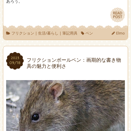
あろう。
READ
READ
POST
POST
フリクション
|
生活/暮らし
|
筆記用具
ペン
Elmo
2023
2023
フリクションボールペン：画期的な書き物
09/18
09/18
具の魅力と便利さ