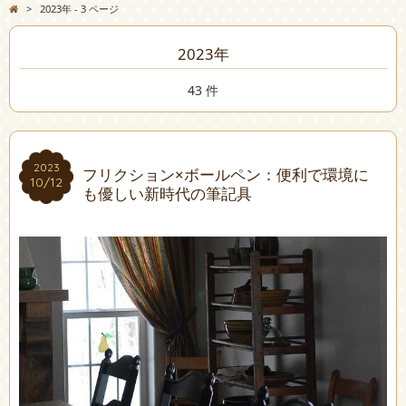
>
2023年 - 3 ページ
2023年
43 件
2023
2023
フリクション×ボールペン：便利で環境に
10/12
10/12
も優しい新時代の筆記具