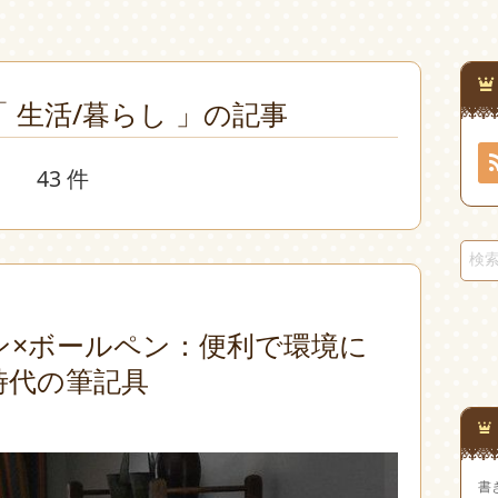
 生活/暮らし 」の記事
43 件
ン×ボールペン：便利で環境に
時代の筆記具
書