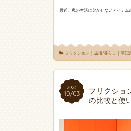
最近、私の生活に欠かせないアイテム
フリクション
|
生活/暮らし
|
筆記
2023
2023
フリクショ
10/03
10/03
の比較と使