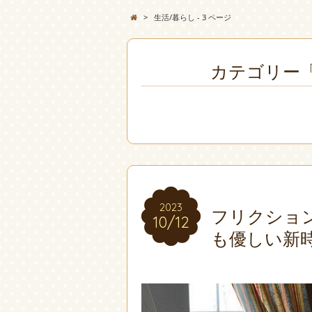
>
生活/暮らし - 3 ページ
カテゴリー「
2023
2023
フリクショ
10/12
10/12
も優しい新