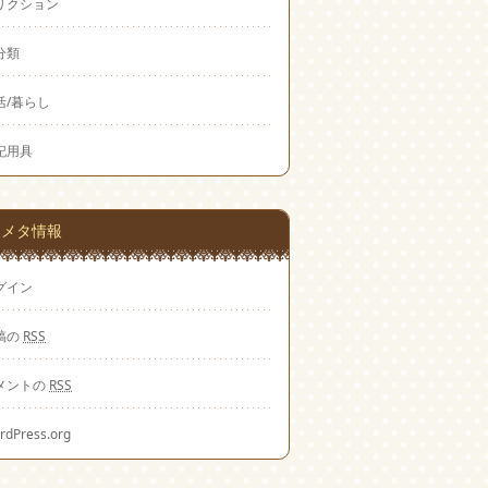
リクション
分類
活/暮らし
記用具
メタ情報
グイン
稿の
RSS
メントの
RSS
rdPress.org