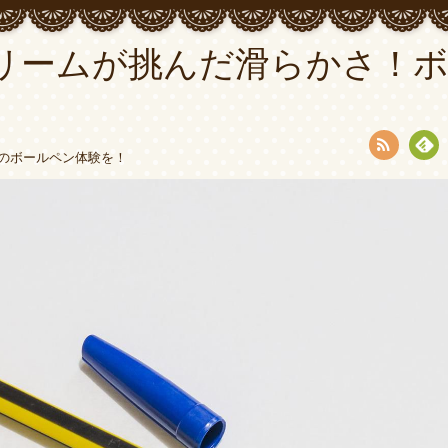
リームが挑んだ滑らかさ！
のボールペン体験を！
RSS
Fee
dly