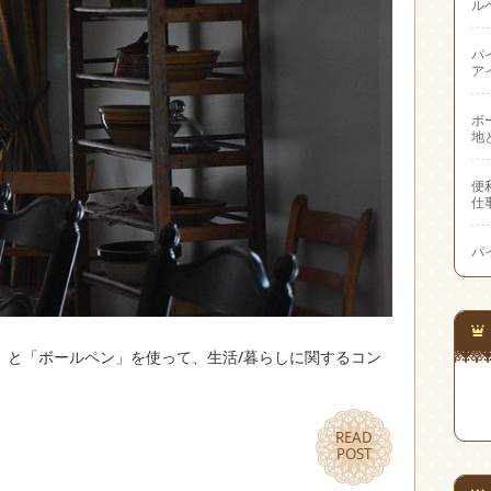
ル
パ
ア
ボ
地
便
仕
パ
」と「ボールペン」を使って、生活/暮らしに関するコン
READ
READ
POST
POST