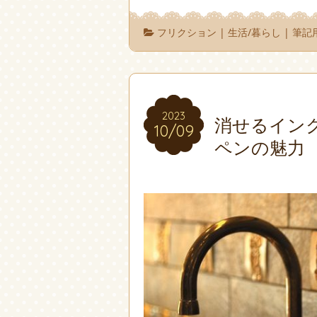
フリクション
|
生活/暮らし
|
筆記
2023
2023
消せるイン
10/09
10/09
ペンの魅力