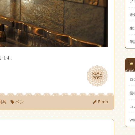
フ
未
生
筆
ります。
READ
READ
POST
POST
ロ
投
用具
ペン
Elmo
コ
Wo