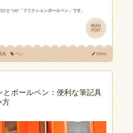
のひとつが「フリクションボールペン」です。
READ
READ
POST
POST
用具
ペン
Elmo
ンとボールペン：便利な筆記具
い方