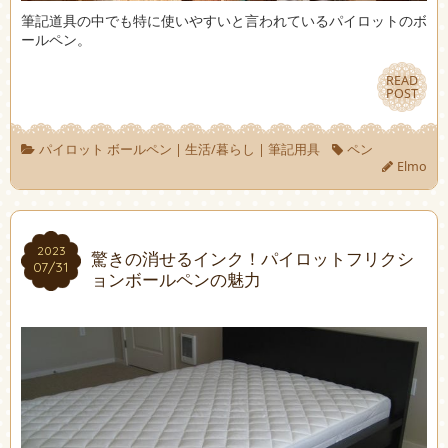
筆記道具の中でも特に使いやすいと言われているパイロットのボ
ールペン。
READ
READ
POST
POST
パイロット ボールペン
|
生活/暮らし
|
筆記用具
ペン
Elmo
2023
2023
驚きの消せるインク！パイロットフリクシ
07/31
07/31
ョンボールペンの魅力