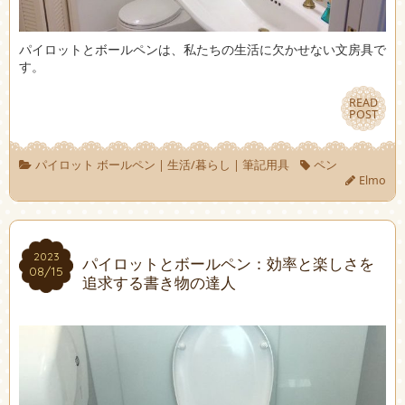
パイロットとボールペンは、私たちの生活に欠かせない文房具で
す。
READ
READ
POST
POST
パイロット ボールペン
|
生活/暮らし
|
筆記用具
ペン
Elmo
2023
2023
パイロットとボールペン：効率と楽しさを
08/15
08/15
追求する書き物の達人