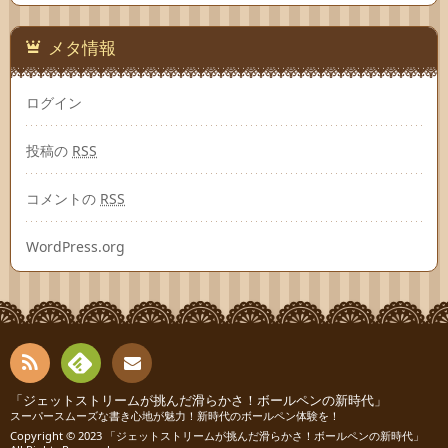
メタ情報
ログイン
投稿の
RSS
コメントの
RSS
WordPress.org
RSS
Fee
「ジェットストリームが挑んだ滑らかさ！ボールペンの新時代」
お問
スーパースムーズな書き心地が魅力！新時代のボールペン体験を！
Copyright © 2023
「ジェットストリームが挑んだ滑らかさ！ボールペンの新時代」
dly
い合