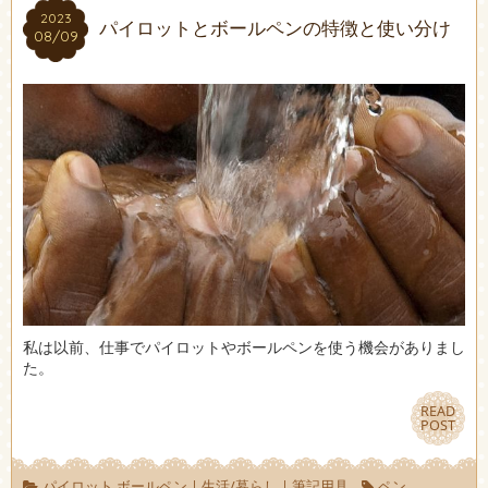
2023
2023
パイロットとボールペンの特徴と使い分け
08/09
08/09
私は以前、仕事でパイロットやボールペンを使う機会がありまし
た。
READ
READ
POST
POST
パイロット ボールペン
|
生活/暮らし
|
筆記用具
ペン