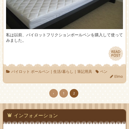
私は以前、パイロットフリクションボールペンを購入して使って
みました。
READ
READ
POST
POST
パイロット ボールペン
|
生活/暮らし
|
筆記用具
ペン
Elmo
‹
1
2
インフォメーション