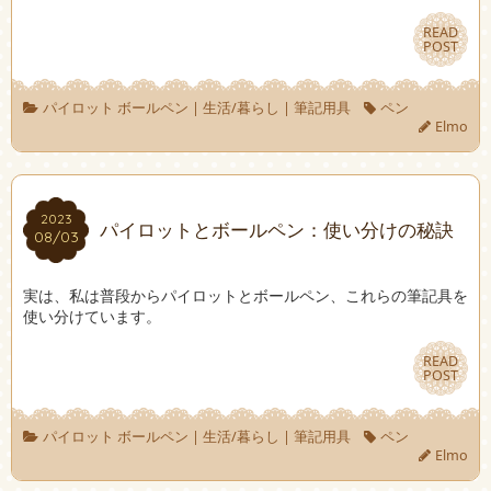
READ
READ
POST
POST
パイロット ボールペン
|
生活/暮らし
|
筆記用具
ペン
Elmo
2023
2023
パイロットとボールペン：使い分けの秘訣
08/03
08/03
実は、私は普段からパイロットとボールペン、これらの筆記具を
使い分けています。
READ
READ
POST
POST
パイロット ボールペン
|
生活/暮らし
|
筆記用具
ペン
Elmo