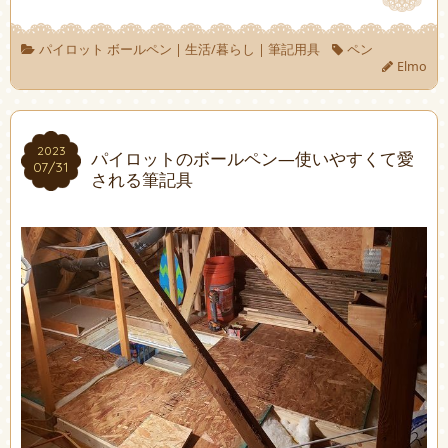
パイロット ボールペン
|
生活/暮らし
|
筆記用具
ペン
Elmo
2023
2023
パイロットのボールペン―使いやすくて愛
07/31
07/31
される筆記具