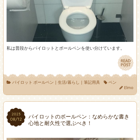
私は普段からパイロットとボールペンを使い分けています。
READ
READ
POST
POST
パイロット ボールペン
|
生活/暮らし
|
筆記用具
ペン
Elmo
2023
2023
パイロットのボールペン：なめらかな書き
08/12
08/12
心地と耐久性で選ぶべき！