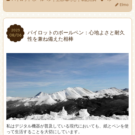
Elmo
2023
2023
パイロットのボールペン：心地よさと耐久
08/06
08/06
性を兼ね備えた相棒
私はデジタル機器が普及している現代においても、紙とペンを使
って生活することを大切にしています。