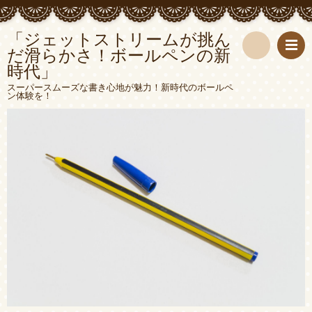
「ジェットストリームが挑ん
だ滑らかさ！ボールペンの新
時代」
検
スーパースムーズな書き心地が魅力！新時代のボールペ
ン体験を！
索