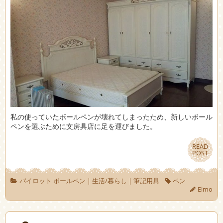
私の使っていたボールペンが壊れてしまったため、新しいボール
ペンを選ぶために文房具店に足を運びました。
READ
READ
POST
POST
パイロット ボールペン
|
生活/暮らし
|
筆記用具
ペン
Elmo