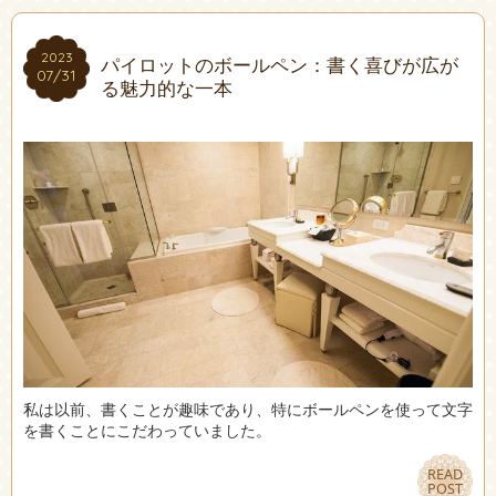
2023
2023
パイロットのボールペン：書く喜びが広が
07/31
07/31
る魅力的な一本
私は以前、書くことが趣味であり、特にボールペンを使って文字
を書くことにこだわっていました。
READ
READ
POST
POST